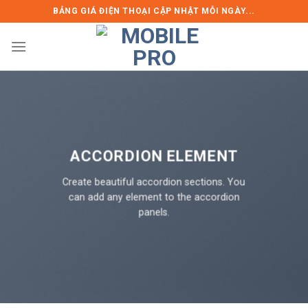
Skip
BẢNG GIÁ ĐIỆN THOẠI CẬP NHẬT MỖI NGÀY...
to
content
ACCORDION ELEMENT
Create beautiful accordion sections. You
can add any element to the accordion
panels.