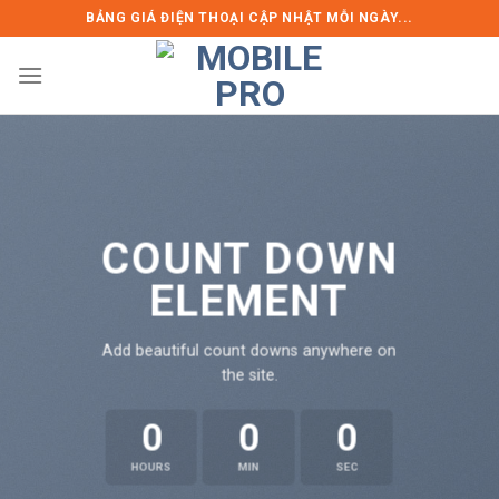
Skip
BẢNG GIÁ ĐIỆN THOẠI CẬP NHẬT MỖI NGÀY...
to
content
COUNT DOWN
ELEMENT
Add beautiful count downs anywhere on
the site.
0
0
0
HOURS
MIN
SEC