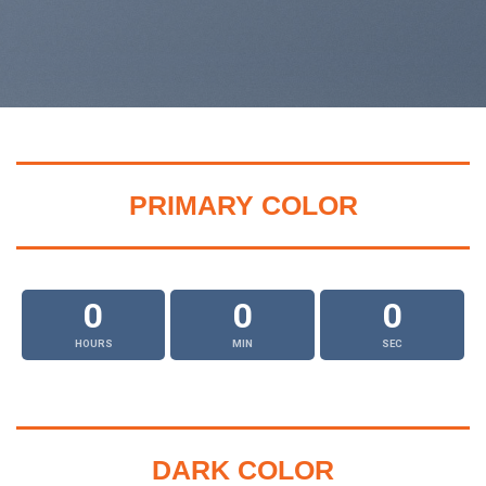
PRIMARY COLOR
0
0
0
HOURS
MIN
SEC
DARK COLOR