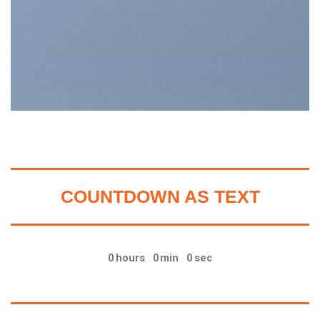
COUNTDOWN AS TEXT
0
hours
0
min
0
sec