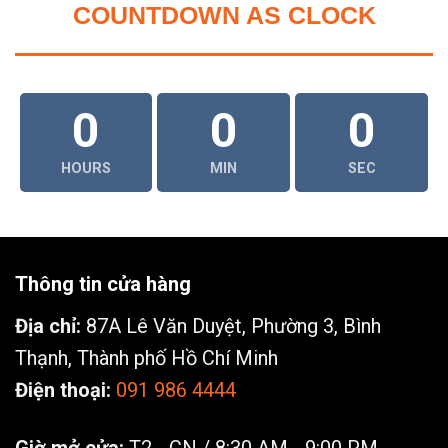
COUNTDOWN AS CLOCK
0
0
0
HOURS
MIN
SEC
Thông tin cửa hàng
Địa chỉ:
87A Lê Văn Duyệt, Phường 3, Bình
Thạnh, Thành phố Hồ Chí Minh
Điện thoại:
091 986 4444
Giờ mở cửa:
T2 - CN / 8:30 AM - 9:00 PM