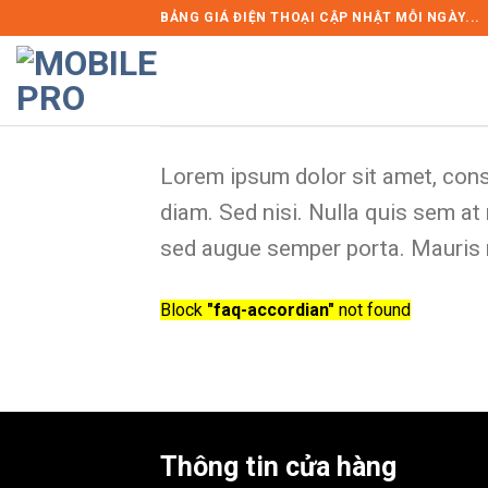
Skip
BẢNG GIÁ ĐIỆN THOẠI CẬP NHẬT MỖI NGÀY...
to
content
Lorem ipsum dolor sit amet, conse
diam. Sed nisi. Nulla quis sem at
sed augue semper porta. Mauris m
Block
"faq-accordian"
not found
Thông tin cửa hàng