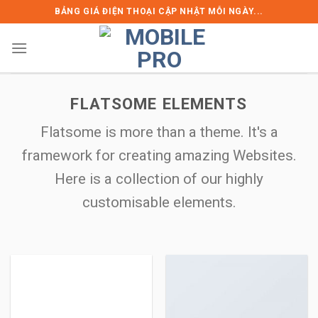
Skip
BẢNG GIÁ ĐIỆN THOẠI CẬP NHẬT MỖI NGÀY...
to
content
FLATSOME ELEMENTS
Flatsome is more than a theme. It's a
framework for creating amazing Websites.
Here is a collection of our highly
customisable elements.